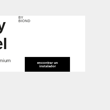
BY
y
BIOND
l
remium
encontrar un
instalador